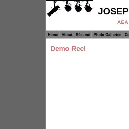
JOSEP
AEA 
Home
About
Résumé
Photo Galleries
Co
Demo Reel